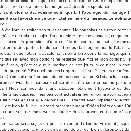
qué de presse, ainsi que l’expédition de plus de 100 exemplaires de 
re mon mari dès le début, j’y suis allée aussi un peu radicalement mais 
 la TV et des affaires, le tout grâce à des dons spontanés.
kie du sucre. La première semaine a été vraiment très dure moral
s sont étonnants, comme celui qui fait l'apologie du mariage 
rerait sa dose quotidienne. Une fois ce cap passé, le manque dispara
ment pas favorable à ce que l'État se mêle du mariage. Le politique
sentez plus de besoin irrépressible de sucre. Actuellement, je suis bi
ux ?
s ce même objectif de perte de poids.
à été libre de traiter son sujet comme il le souhaitait et surtout rester
à décidé de traiter ce sujet d’une manière très consensuelle, ce que n
ué ?
s – faisant la promotion d’une société de contrat ou toute l’organisa
sée entre des parties totalement libérées de l’hégémonie de l’état – aur
ène est fatigante pendant environ 2 semaines. Le temps que l’organism
ndiquant que l’état n’a absolument rien à faire dans le mariage, qui 
n peu comme si vous étiez malade, il faut se ménager et éviter 
t que j’ai avec mon conjoint ne regarde que moi et mon conjoint. Fi
u le corps s’habitue et on se sent petit à petit pousser des ailes, 
rt à cela, qu’est ce que le mariage de nos jours, si ce n’est un contr
e nouveau mode de fonctionnement.
t de propriété ? En quoi tout ceci regarde-t-il l’état ? Il en va de même
ts. Qu’on soit marié ou pas, du même sexe ou pas. Si l’état allait jusqu
u que vous étiez en cétose ?
rents deviendrait homosexuel serait retiré à cette personne par un
os ! Nous sommes dans une situation totalement hypocrite ou de
lettes Keto-Diastix pour vérifier que je ne commettais pas d’erre
fants biologiques, mais pas contractualiser leur union ni avoir accès à 
t avec ces bandelettes est qu’il faut ne pas trop consommer de liquide
 leur coté en tant que célibataires. J’attends avec impatience le tri
n bon indicateur. La preuve la plus évidente reste sa balance. La perte
 » est bien le fruit d’un grand rassemblement d’idées libérales sur 10
e cétogène.
ons pris soin de conserver la pluralité des courants, ce fut un très 
at.
reuse certains sujets du point de vue de la liberté, vraiment jusqu’
mpagné par des professionnels de santé ?
des conclusions, à une vision du monde qui est bien différente et de l