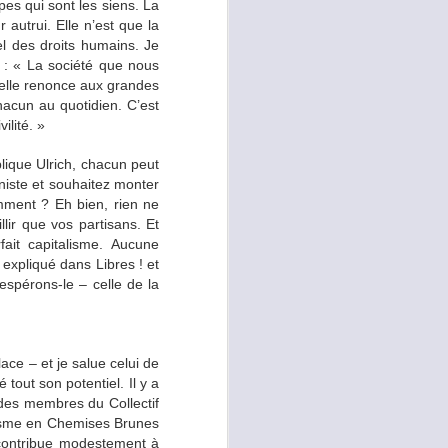
oduits frais et de bonne
ipes qui sont les siens. La
 une pièce de bœuf issue
autrui. Elle n’est que la
s aussi dans l’équilibre
el des droits humains. Je
! : « La société que nous
r elle renonce aux grandes
acun au quotidien. C’est
réparer les plus simples.
ilité. »
iner à 4 mains les repas
pour faire du sport en
ique Ulrich, chacun peut
imentation et pouvoir ne
iste et souhaitez monter
mment ? Eh bien, rien ne
lir que vos partisans. Et
fait capitalisme. Aucune
, expliqué dans Libres ! et
espérons-le – celle de la
sionnelle m’a poussé à
ds ce qui correspond au
 ou des haricots verts
avec quelques carrés de
ace – et je salue celui de
s noix. Et enfin le soir
out son potentiel. Il y a
 du fromage, et quelques
r des membres du Collectif
e d’imagination. Je dois
alisme en Chemises Brunes
 contribue modestement à