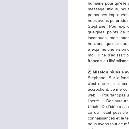
Qu’est ce qui a moti
humaine pour qu’elle p
message unique, nous 
Ulrich
: Je voulais perd
personnes impliquées 
sport.
nous avons pu produire
Stéphane : Pour expliqu
quelques points de 
Nelly
: Au tout début, j’
inconnues, mais atta
d’alimentation sur mon 
horizons, qui d’ailleu
des menus
low carb
et 
a exprimé une vision 
plus que je ne l’imaginai
moi. Il ne s’agissait 
français au libéralisme
Comment se sont pas
2) Mission réussie av
vous allés progress
Stéphane : Sur le fond,
c’est que « c’est éc
Ulrich
: J’ai commencé
accrochent. Je me cont
sujet, puis avec mon é
web : « Pourtant pas un
l’avance. La diète cétog
liberté... - Des auteur
de glucides pour en sort
Ulrich : De l’idée à 
plus, il est bon de sign
ce qu’il était possi
inverse étant donné l’ap
connaissances et le t
nous avons tout de mê