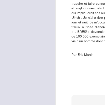
traduire et faire conn
et anglophones, tels L
Nelly
: Alors personnel
qui impliquerait ces au
l’heure du déjeuner, et
Ulrich : Je n’ai à tit
maison à base de poud
jour et nuit. Je m’occ
ensemble.
frileux à l’idée d’ab
« LIBRES! » devenait 
Avez-vous introdui
de 100 000 exemplaires
vie d’un homme dont l’i
Ulrich
: La diète cétogè
légumes en particulier
Par Eric Martin.
pur à 100% qu’on trouv
chanvre…
Aimez-vous manger
plaisir alimentaire 
Ulrich
: J’ai toujours a
des produits frais, cu
des produits de qualité,
un équivalent. Il est