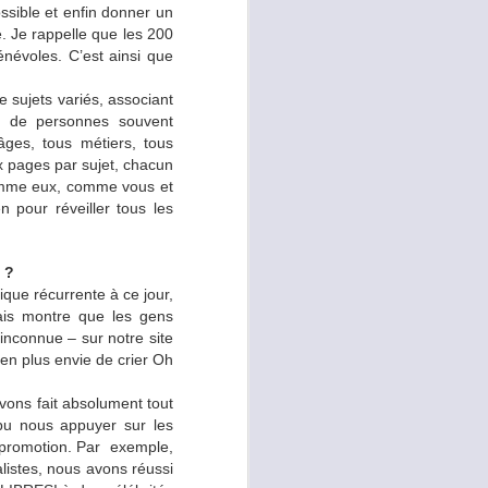
ssible et enfin donner un
. Je rappelle que les 200
 ensuite sérieusement le
énévoles. C’est ainsi que
de sujets variés, associant
e de personnes souvent
oir les effets de ce type
ges, tous métiers, tous
u challenge en imaginant
ux pages par sujet, chacun
la diète ayant duré bien
comme eux, comme vous et
 2 menus différents.
n pour réveiller tous les
ns écart, ou y êtes-
 ?
ique récurrente à ce jour,
mais montre que les gens
ec de la lecture sur le
inconnue – sur notre site
sivement, une semaine à
s en plus envie de crier Oh
t pas et il suffit de peu
qui est très motivant. De
vons fait absolument tout
pourrait produire l’effet
 pu nous appuyer sur les
 promotion. Par exemple,
istes, nous avons réussi