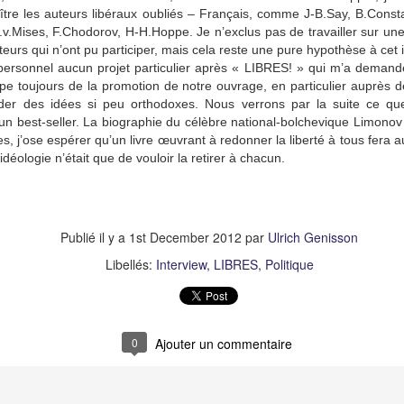
aître les auteurs libéraux oubliés – Français, comme J-B.Say, B.Consta
.v.Mises, F.Chodorov, H-H.Hoppe. Je n’exclus pas de travailler sur une
lement, étant ce que j’appellerais un « bec sucré » de nature, je ma
teurs qui n’ont pu participer, mais cela reste une pure hypothèse à cet i
 le matin je mange bien souvent un yaourt de soja avec des biscuits f
re personnel aucun projet particulier après « LIBRES! » qui m’a demand
re d’amande, de noisettes et des pépites de chocolat à 100%. E
upe toujours de la promotion de notre ouvrage, en particulier auprès d
order des idées si peu orthodoxes. Nous verrons par la suite ce qu
un best-seller. La biographie du célèbre national-bolchevique Limonov
t des nouveaux aliments ? Lesquels ?
, j’ose espérer qu’un livre œuvrant à redonner la liberté à tous fera 
déologie n’était que de vouloir la retirer à chacun.
ne pour moi, c’est plus de viande, plus de poisson, plus de fromage,
 tous les choux. Je mange de la noix coco entière que je ne mangeais
e de plus en plus facilement et beaucoup de farines
low carb
comme 
Publié il y a
1st December 2012
par
Ulrich Genisson
Libellés:
Interview
LIBRES
Politique
 ? Considérez-vous cette diète comme savoureuse ou in
?
doré manger. J’ai eu la chance depuis tout petit de manger des produi
0
Ajouter un commentaire
isinés avec beaucoup de passion. Dans ma vie d’adulte, je garde d
 utilisés avec respect et passion. Chaque produit « interdit » pour rest
 donc possible de s’alimenter durablement de cette façon sans 