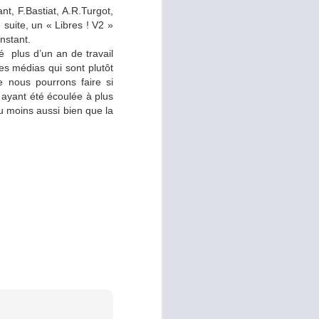
nt, F.Bastiat, A.R.Turgot,
 suite, un « Libres ! V2 »
intiens mon déjeuner … à
nstant.
aibles en glucides faits
é plus d’un an de travail
t le soir, nous dînons
es médias qui sont plutôt
e nous pourrons faire si
 ayant été écoulée à plus
au moins aussi bien que la
 plus de noix et plus de
 pas avant, du chocolat
le lupin, le soja ou le
compatible avec le
ts du jardin, uniquement
onc à cœur de consommer
er en cétose peut trouver
que ça ne devienne une