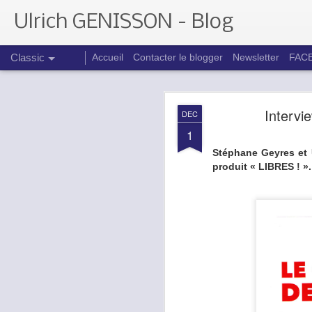
Ulrich GENISSON - Blog
Classic
Accueil
Contacter le blogger
Newsletter
FAC
MAY
Intervi
DEC
25
1
Stéphane Geyres et U
produit « LIBRES ! ».