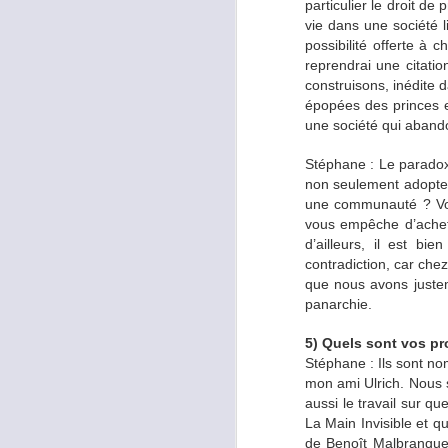
de faire ses plats pour
particulier le droit de 
qualité pour se faire p
vie dans une société l
d’une vache de réforme 
possibilité offerte à
oméga-3 et 6. Tout est
reprendrai une citatio
construisons, inédite d
épopées des princes e
Nelly
: En général, je c
une société qui abandon
Nous aimons aussi prend
des 3 premiers jours 
Stéphane : Le paradox
soirée au retour du tra
non seulement adopter
cuisiner qu’avec des pro
une communauté ? Vou
vous empêche d’achete
d’ailleurs, il est bi
Comment se passe c
contradiction, car chez
que nous avons justeme
Ulrich
: En général no
panarchie.
radicalement changer m
déjeuner en temps nor
5) Quels sont vos pro
préparés façon carbona
Stéphane : Ils sont nom
chocolats pur à 100%. L
mon ami Ulrich. Nous s
par exemple des lasagne
aussi le travail sur qu
baies. Il existe des so
La Main Invisible et q
vous avouer qu’avec un
de Benoît Malbranque,