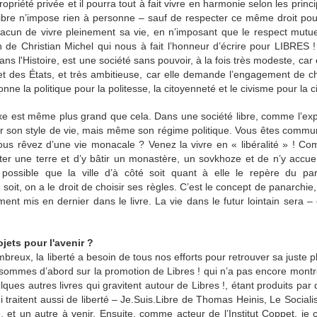
 plusieurs repas en alternant. Je trouve important de cuisiner des pr
propriété privée et il pourra tout à fait vivre en harmonie selon les princ
laisir et apporter à notre corps ce dont il a besoin. Par exemple entre
ibre n’impose rien à personne – sauf de respecter ce même droit pour 
ou une pièce de bœuf élevé à l’herbe, la différence se fera au goût mai
 chacun de vivre pleinement sa vie, en n’imposant que le respect mutu
 lié, nous sommes ce que nous mangeons.
n de Christian Michel qui nous à fait l’honneur d’écrire pour LIBRES 
ans l'Histoire, est une société sans pouvoir, à la fois très modeste, ca
t des États, et très ambitieuse, car elle demande l’engagement de ch
uisine les plats les plus élaborés pour laisser le soin à monsieur de p
ne la politique pour la politesse, la citoyenneté et le civisme pour la civ
re 2 heures dans le dimanche matin au retour de la piscine pour cuis
de la semaine. Cela, nous permet ensuite de nous dégager du temps 
e est même plus grand que cela. Dans une société libre, comme l’expl
vail. L’organisation est la condition sine qua non pour maîtriser son al
 son style de vie, mais même son régime politique. Vous êtes commun
duits frais.
s rêvez d’une vie monacale ? Venez la vivre en « libéralité » ! Co
r une terre et d’y bâtir un monastère, un sovkhoze et de n’y accueil
en possible que la ville d’à côté soit quant à elle le repère du par
oncrètement une journée alimentaire pour vous ?
 soit, on a le droit de choisir ses règles. C’est le concept de panarchie
nt mis en dernier dans le livre. La vie dans le futur lointain sera – 
us nous levons à 6h du matin, parfois avant. Mon activité profes
a façon de m’alimenter. Alors le matin au petit déjeuner, je pren
mal. Par exemple du chou-fleur à la crème fraîche avec du poulet,
jets pour l'avenir ?
ra puis du fromage, quelques noix ou de la noix de coco, un café 
breux, la liberté a besoin de tous nos efforts pour retrouver sa juste pl
e midi j’emporte une collation qui peut être un œuf dur, du fromage, de
ommes d’abord sur la promotion de Libres ! qui n’a pas encore montré t
s faites avec des courgettes pour remplacer les pâtes, de la salade,
elques autres livres qui gravitent autour de Libres !, étant produits pa
lutions de remplacement pour pratiquement tout, mais il faut faire preuv
ui traitent aussi de liberté – Je.Suis.Libre de Thomas Heinis, Le Soci
e épouse bloggeuse culinaire, ça aide beaucoup de ce côté-là.
 et un autre à venir. Ensuite, comme acteur de l’Institut Coppet, je