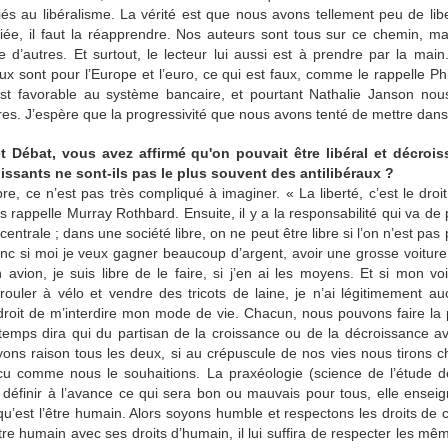
iés au libéralisme. La vérité est que nous avons tellement peu de lib
er un professionnel de santé suffisamment ouvert sur des méthodes qui
iée, il faut la réapprendre. Nos auteurs sont tous sur ce chemin, mai
e impossible. Malheureusement en France tout le système de santé est
ue d’autres. Et surtout, le lecteur lui aussi est à prendre par la m
aient peut-être tout simplement pas dans un système axé sur le mainti
ux sont pour l’Europe et l’euro, ce qui est faux, comme le rappelle Ph
tions existent, et ça bouge beaucoup au niveau des recherches dans
 est favorable au système bancaire, et pourtant Nathalie Janson nou
es il y a quelques jours ont d’ailleurs avoué avoir fait fausse route su
es. J’espère que la progressivité que nous avons tenté de mettre dans le
tionnels. Ça avance, même si ça va prendre des années avant que l
d’obésité dans les pays les plus riches et due à une surconsommatio
t Débat, vous avez affirmé qu'on pouvait être libéral et décro
issants ne sont-ils pas le plus souvent des antilibéraux ?
bre, ce n’est pas très compliqué à imaginer. « La liberté, c’est le droi
rappelle Murray Rothbard. Ensuite, il y a la responsabilité qui va de pa
mpléments alimentaires ?
centrale ; dans une société libre, on ne peut être libre si l’on n’est pas 
nc si moi je veux gagner beaucoup d’argent, avoir une grosse voiture e
 cétogène, je consommais déjà beaucoup de légumes frais, mais aussi 
vion, je suis libre de le faire, si j’en ai les moyens. Et si mon voi
la consommation pour ne pas dépasser mon objectif quotidien de co
ouler à vélo et vendre des tricots de laine, je n’ai légitimement aucu
s en vitamines et minéraux j’ai pris la décision d’utiliser des c
droit de m’interdire mon mode de vie. Chacun, nous pouvons faire l
 temps dira qui du partisan de la croissance ou de la décroissance ava
yons raison tous les deux, si au crépuscule de nos vies nous tirons ch
ison ?
cu comme nous le souhaitions. La praxéologie (science de l’étude d
définir à l’avance ce qui sera bon ou mauvais pour tous, elle enseign
moi nous cuisinons alternativement selon nos emplois du temps. L’ava
u’est l’être humain. Alors soyons humble et respectons les droits de 
ce on s’organise plus facilement au moment de passer en cuisine. Il e
re humain avec ses droits d’humain, il lui suffira de respecter les mê