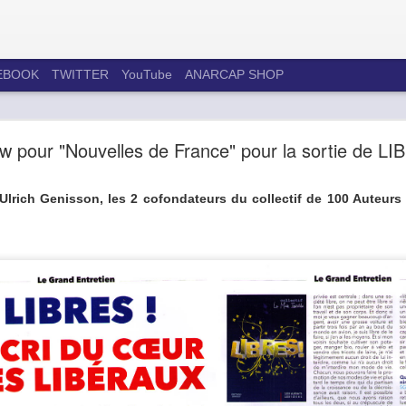
EBOOK
TWITTER
YouTube
ANARCAP SHOP
BILAN DE 18 MOIS DE DIÈTE CÉTOGÈNE
ew pour "Nouvelles de France" pour la sortie de LI
lrich Genisson, les 2 cofondateurs du collectif de 100 Auteurs 