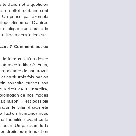
erté dans notre quotidien
 sortent de l’ordinaire
s en effet, certains sont
 axé sur la guérison de
ain. On pense par exemple
en d’une santé optimum.
ilippe Simonnot. D’autres
 les pays anglo-saxons.
s explique que seules le
r la chasse au gras dans
 livre aidera le lecteur.
e monde entier se rende
n de glucides et pas de
issant ? Comment est-ce
t de faire ce qu’on désire
ir avec la liberté. Enfin,
propriétaire de son travail
t partir trois fois par an
beaucoup de fruits dont
sin souhaite cultiver son
nsommation de glucides.
n droit de lui interdire,
ompléments alimentaires
a promotion de nos modes
it raison. Il est possible
acun le bilan d’avoir été
e l’action humaine) nous
e l’humilité devant cette
ntage, c’est qu’avec nos
chacun. Un partisan de la
st possible par exemple
mes droits pour tous et en