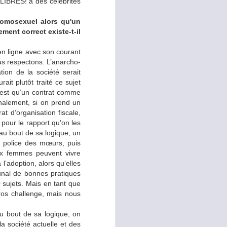
LIBRES! à des célébrités
j’ai alors compris à quel
ement un peu comme une
homosexuel alors qu'un
ît et là c’est comme une
ment correct existe-t-il
en moins restrictive que
 en ligne avec son courant
ous respectons. L’anarcho-
tion de la société serait
ait plutôt traité ce sujet
e soit céto-adapté. Ces
n’est qu’un contrat comme
les efforts physiques
nalement, si on prend un
repoussant la fatigue et
at d’organisation fiscale,
 pour le rapport qu’on les
’au bout de sa logique, un
e police des mœurs, puis
ux femmes peuvent vivre
ur dans le choix de mes
l’adoption, alors qu’elles
 pour ne pas trop diluer
bunal de bonnes pratiques
 de poids est très rapide
0 sujets. Mais en tant que
gros challenge, mais nous
au bout de sa logique, on
a société actuelle et des