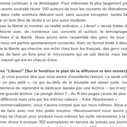
vé concrètement votre passage à une alimentation cétogène ?
uisse continuer à se développer. Pour intéresser le plus largement po
avons souhaité réunir 100 auteurs de tous les courants du libéralisme
re mon surpoids dû à une vie professionnelle compliquée et reprendre
dans cette aventure littéraire sont, sans aucune exception, toutes b
 un livre libre de droits à un prix aussi modeste.
er la liberté et montrer sa réalité ordinaire, « Libres! » devait traiter 
théorie avec de nombreux cas concrets et surtout, le témoignag
ai choisi de suivre mon mari dans cette expérience, j’étais curieuse de v
chées à la liberté. Nous avons ainsi rassemblé des gens de tous â
organisme. Et puis étant bloggeuse culinaire, j’ai trouvé là un nouvea
rs nous ont parfois spontanément contactés. Avec un format limité à de
gourmands à la fois. Mais par la suite, pour être totalement honnête, 
de la liberté qui cherche son écho chez tous les français, des gens 
s, je l’ai finalement plus subie pour le soutenir et éviter d’avoir à gérer
pas de faire un livre pour le microcosme qui se sait libéral, mais bie
 naturel qui est en chacun d’eux.
sés vos débuts ? Avez-vous démarré de manière stricte sa
ec "Libres!" (Sur le fond/sur le plan de la diffusion et des ventes)
ivement ?
 je crois pouvoir dire que nous avons d’excellents retours. La seule crit
rit un peu petit », ce qui au-delà de la boutade est assez juste, 
 d’une manière radicale. J’ai d’abord accumulé les connaissances av
enterai de reprendre la dédicace laissée par une lectrice – qui m’est 
pouse nous avons préparé nos menus à base de produits frais exclu
e grande lectrice, j’ai plongé direct !! - Au fil des pages j’avais de plu
ène demande d’être strict. Soit on est en état de cétose soit on ne l’es
s différents mais unis par les mêmes valeurs. - A lire. Absolument ».
ir. Être strict est facile car les résultats ne se font pas attendre, ce 
sa commercialisation, nous n’avons compté que sur nous-mêmes. Nous a
aler qu’une diète cétogène mal conduite dans sa restriction de glucides 
ble de faire avec nos très petits moyens. Heureusement nous avons
port important en lipides.
emps de chacun pour produire nous-mêmes les outils nécessaires à la
me réussi à envoyer 350 exemplaires en service de presse aux journal