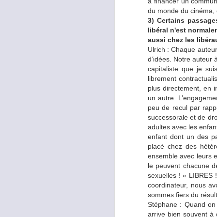
à financer un communi
Nelly
: Ayant voulu suiv
du monde du cinéma, de
point j’étais une jun
3) Certains passage
droguée à qui l’on reti
libéral n'est normale
libération. Vous ne res
aussi chez les libéra
mon mari car je n’ai pa
Ulrich : Chaque auteur 
d’idées. Notre auteur 
Avez-vous été fatig
capitaliste que je sui
librement contractuali
Ulrich
: La diète cétog
plus directement, en i
deux semaines sont u
un autre. L’engagemen
intenses. Puis peu à pe
peu de recul par rappo
l’épuisement grâce à c
successorale et de droi
adultes avec les enfan
Comment avez-vous s
enfant dont un des pa
placé chez des hétér
Ulrich
: avec des bande
ensemble avec leurs en
aliments. L’inconvénien
le peuvent chacune de
les urines. Mais c’est u
sexuelles ! « LIBRES !
dès le début de la dièt
coordinateur, nous av
sommes fiers du résult
Stéphane : Quand on c
Avez-vous été acco
arrive bien souvent à 