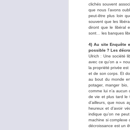
clichés souvent assoc
Ulrich
: Non, car trouv
que nous l’avons oubl
est une mission presqu
peut-être plus loin q
maladies qui n’exister
souvent que les libéra
Bien entendu des excep
diront que le libéral
Les autorités américain
sont… les banques libr
leurs programmes nutri
compte que l’épidémie 
4) Au site Enquête e
graisses.
possible ? Les décro
Ulrich : Une société li
avec ce qu’on a » nous 
Prenez vous des co
la propriété privée est 
et de son corps. Et do
Ulrich
: Avant la diète
au bout du monde en a
j’ai quasiment stoppé 
potager, manger bio, r
Connaissant mes besoin
comme lui n’a aucun 
Essentials d’USANA.
de vie et plus tard le
d’ailleurs, que nous a
Qui cuisine à la ma
heureux et d’avoir vé
indique qu’on ne peut 
Ulrich
: Mon épouse et 
machine si complexe q
menus établis à l’avan
décroissance est un êt