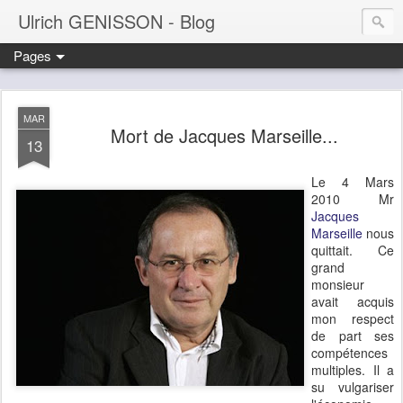
Ulrich GENISSON - Blog
Pages
MAR
Mort de Jacques Marseille...
13
Le 4 Mars
2010 Mr
Jacques
Marseille
nous
quittait. Ce
grand
monsieur
avait acquis
mon respect
de part ses
compétences
multiples. Il a
su vulgariser