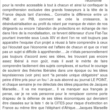
l'économie
pour la rendre accessible à tout à chacun et ainsi lui confisquer la
compréhension exclusive des grands fossoyeurs à la tête de la
France depuis tant d'années... Connaitre la différence entre un
PNB et un PIB, comment se crée la croissance, la
désindustrialisation au profit du néant par manque de vision de nos
dirigeants ou encore l'abandon de protections en échange de rien
dans l'ère de la mondialisation, ce fervent défenseur d'une Flat-Tax
pourtant inventée sous Louis XIV et dont l'on ne voit toujours pas
apparaitre l'exquise d'un projet a réussi à faire comprendre à ceux
qui l'écoutait que l'économie est l'affaire de chacun et que ce n'est
pas un sujet si difficile à appréhender.... Je n'étais personnellement
pas toujours d'accord avec ses idées, les trouvant pas encore
assez libéral à mon goût, mais il avait le mérite de faire
comprendre facilement des sujets complexes, et surtout le courage
de soutenir des théories libérales dans une époque ou les idées
keynésiennes (voir pire) sont "la pensée unique obligatoire" sous
peine d'être pris pour un fou ! Je suis abonné au journal LE POINT,
et chaque semaine je me délectais des idées piquantes de Jacques
Marseille... Il va me manquer... Il va manquer aux français je
pense, car je ne vois personne pour le remplacer comme porte
drapeau de la défense de ses idées économiques qui devraient
être classées sur la liste 1 de la CITES pour risque d'extinction en
France au même titre que l'éléphant d'Afrique....Jacques Marseille